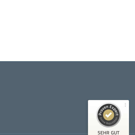
Kundenbewertungen und Erfahrungen zu
Denise Iwanek
100%
SEHR GUT
Empfehlungen auf
ProvenExpert.com
4,95 / 5,00
26
Bewertungen auf ProvenExpert.com
Blick aufs ProvenExpert-Profil werfen
SEHR GUT